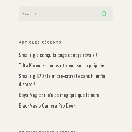
Podcast
Lumière
Glossaire
Machinerie
Objectif
Nos vidéos
Support
ARTICLES RÉCENTS
A propos
Smallrig a conçu la cage dont je rêvais !
Tilta Khronos : focus et zoom sur la poignée
Contact
Smallrig S70 : le micro-cravate sans fil enfin
discret !
Boya Magic : il n’a de magique que le nom
BlackMagic Camera Pro Dock