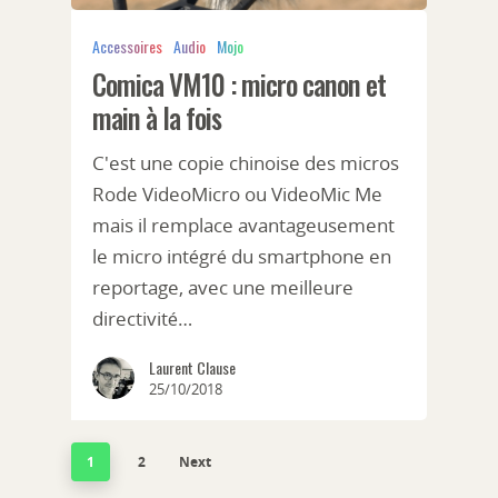
Accessoires
Audio
Mojo
Comica VM10 : micro canon et
main à la fois
C'est une copie chinoise des micros
Rode VideoMicro ou VideoMic Me
mais il remplace avantageusement
Généralités
le micro intégré du smartphone en
reportage, avec une meilleure
A la une
Smartphone
directivité…
Mojo
Android
Accessoires
Laurent Clause
Techniques
25/10/2018
IOS
Audio
Applications
Windows Phone
1
2
Next
Batterie/stockage