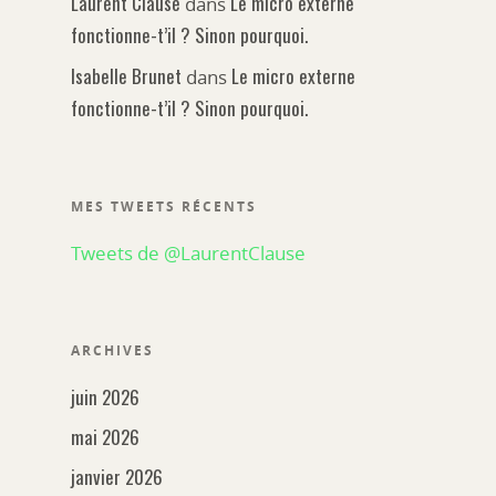
Laurent Clause
Le micro externe
dans
fonctionne-t’il ? Sinon pourquoi.
Isabelle Brunet
Le micro externe
dans
Généralités
fonctionne-t’il ? Sinon pourquoi.
A la une
Smartphone
Mojo
MES TWEETS RÉCENTS
Android
Accessoires
Techniques
Tweets de @LaurentClause
IOS
Audio
Applications
Windows Phone
Batterie/stockage
ARCHIVES
Podcast
Lumière
juin 2026
Glossaire
Machinerie
mai 2026
Objectif
janvier 2026
Nos vidéos