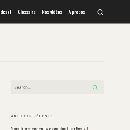
odcast
Glossaire
Nos vidéos
A propos
ARTICLES RÉCENTS
Smallrig a conçu la cage dont je rêvais !