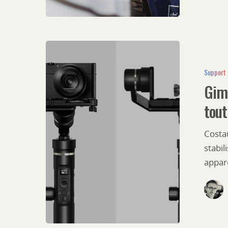
Support
Gimb
tout
Costa
stabil
appare