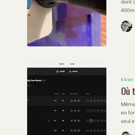
dont o
400mm
A la une
Où t
Même 
en fo
Hit enter to search or ESC to close
seul e