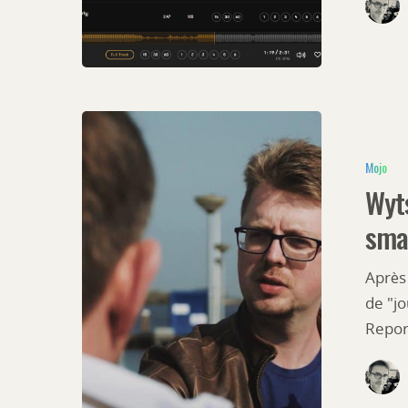
Mojo
Wyts
sma
Après
de "jo
Repor