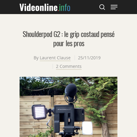
Shoulderpod G2 : le grip costaud pensé
Hit enter to search or ESC to close
pour les pros
By
Laurent Clause
25/11/2019
2 Comments