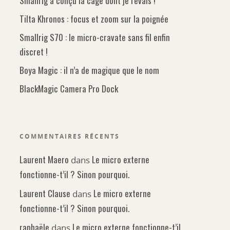
Smallrig a conçu la cage dont je rêvais !
Tilta Khronos : focus et zoom sur la poignée
Smallrig S70 : le micro-cravate sans fil enfin
discret !
Boya Magic : il n’a de magique que le nom
BlackMagic Camera Pro Dock
COMMENTAIRES RÉCENTS
Laurent Maero
Le micro externe
dans
fonctionne-t’il ? Sinon pourquoi.
Laurent Clause
Le micro externe
dans
fonctionne-t’il ? Sinon pourquoi.
raphaële
Le micro externe fonctionne-t’il
dans