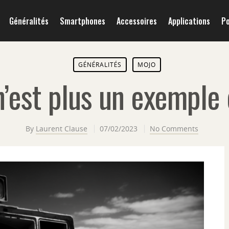
Généralités
Smartphones
Accessoires
Applications
P
GÉNÉRALITÉS
MOJO
n’est plus un exemple
By
Laurent Clause
07/02/2023
No Comments