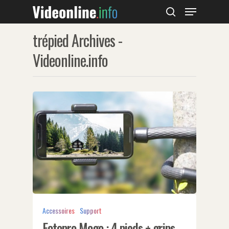
trépied Archives -
Videonline.info
Hit enter to search or ESC to close
Accessoires
Support
Fotopro Mogo : 4 pieds + grips