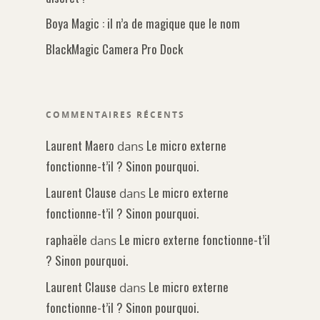
Boya Magic : il n’a de magique que le nom
BlackMagic Camera Pro Dock
COMMENTAIRES RÉCENTS
Laurent Maero
Le micro externe
dans
fonctionne-t’il ? Sinon pourquoi.
Laurent Clause
Le micro externe
dans
Généralités
fonctionne-t’il ? Sinon pourquoi.
raphaële
Le micro externe fonctionne-t’il
dans
A la une
Smartphone
? Sinon pourquoi.
Mojo
Laurent Clause
Le micro externe
Android
dans
Accessoires
Techniques
fonctionne-t’il ? Sinon pourquoi.
IOS