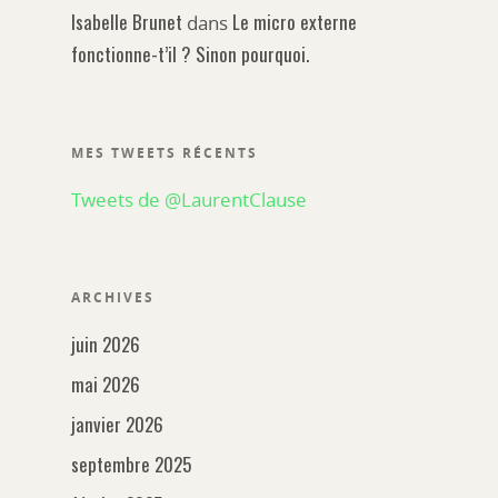
Audio
Applications
Isabelle Brunet
Le micro externe
dans
Windows Phone
fonctionne-t’il ? Sinon pourquoi.
Batterie/stockage
Podcast
Lumière
Glossaire
Machinerie
MES TWEETS RÉCENTS
Objectif
Tweets de @LaurentClause
Nos vidéos
Support
A propos
ARCHIVES
Contact
juin 2026
mai 2026
janvier 2026
septembre 2025