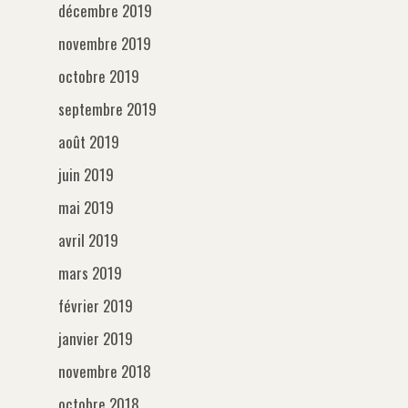
décembre 2019
novembre 2019
octobre 2019
Généralités
septembre 2019
A la une
Smartphone
août 2019
Mojo
juin 2019
Android
Accessoires
Techniques
mai 2019
IOS
Audio
Applications
avril 2019
Windows Phone
mars 2019
Batterie/stockage
Podcast
février 2019
Lumière
janvier 2019
Glossaire
Machinerie
novembre 2018
Objectif
Nos vidéos
octobre 2018