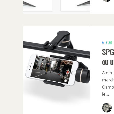
A la une
SPG 
ou u
A deux
marché
Osmo 
le…