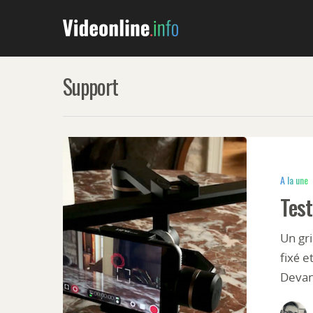
Support
A la une
Test
Un gri
fixé 
Devan