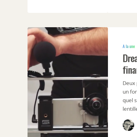
A la une
Drea
fina
Deux 
un for
quel 
lentil