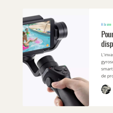
A la une
Pour
disp
L'inv
gyrosc
smart
de pr