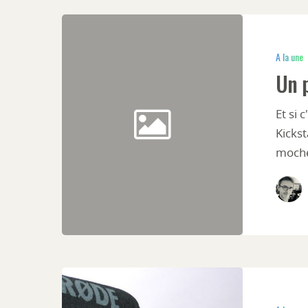
A la une
Un p
Et si 
Kickst
moch