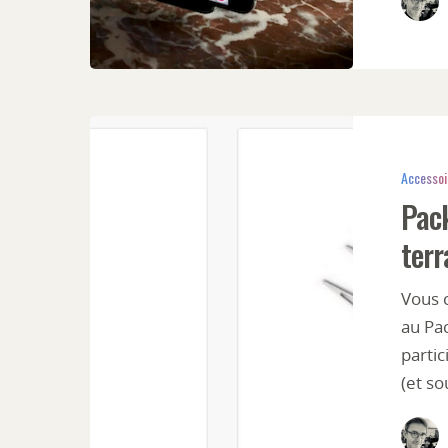
Accessoi
Pack
terr
Vous c
au Pa
partic
Hit enter to search or ESC to close
(et s