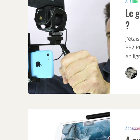
A la une
Le g
?
J'éta
PS2 P
en lig
Accessoi
A qu