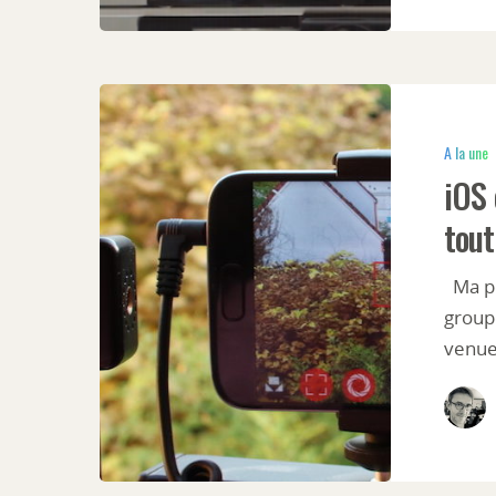
A la une
iOS 
tout
Ma pet
group
venu